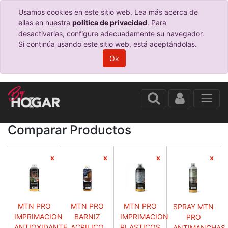
Usamos cookies en este sitio web. Lea más acerca de
ellas en nuestra
política de privacidad
. Para
desactivarlas, configure adecuadamente su navegador.
Si continúa usando este sitio web, está aceptándolas.
Ok
Comparar Productos
x
x
x
x
MTN PRO
MTN PRO
MTN PRO
SPRAY MTN
IMPRIMACION
BARNIZ
IMPRIMACION
PRO
ANTIOXIDANTE
ACRILICO
PLASTICOS
ANTIMANCHAS