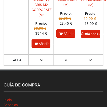
GRIS M2
(M)
(M)
CORPORATE
Precio:
Precio:
(M)
29,95
€
19,99
€
Precio:
28,45
€
18,99
€
36,99
€
35,14
€
Añadir a la Cesta
Añadir a la 
Añadir a la Cesta
TALLA
M
M
M
GUÍA DE COMPRA
Inicio
Servicios