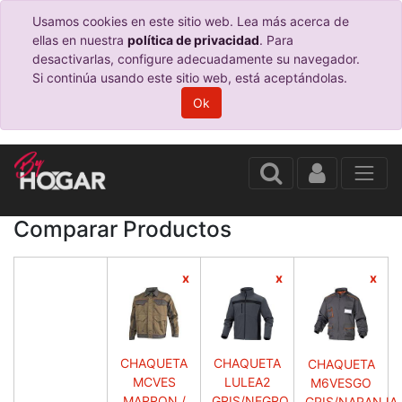
Usamos cookies en este sitio web. Lea más acerca de
ellas en nuestra
política de privacidad
. Para
desactivarlas, configure adecuadamente su navegador.
Si continúa usando este sitio web, está aceptándolas.
Ok
Comparar Productos
x
x
x
CHAQUETA
CHAQUETA
CHAQUETA
MCVES
LULEA2
M6VESGO
MARRON /
GRIS/NEGRO
GRIS/NARANJA