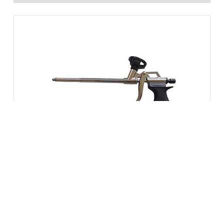
APLICADOR ESPUMA PROFESIONAL TEFLONADO
16,25
€
15,44
€