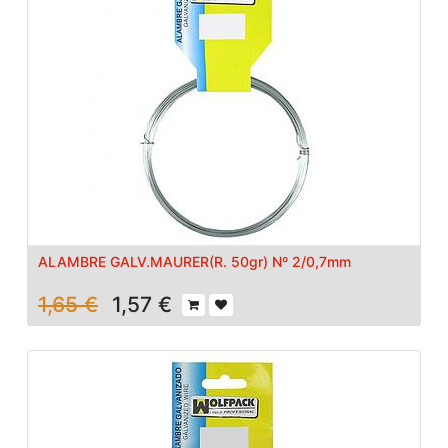
ALAMBRE GALV.MAURER(R. 50gr) Nº 2/0,7mm
1,65
€
1,57
€