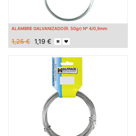
ALAMBRE GALVANIZADO(R. 50gr) Nº 4/0,9mm
1,25
€
1,19
€