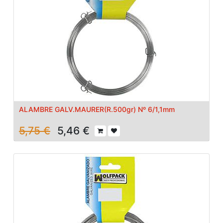
ALAMBRE GALV.MAURER(R.500gr) Nº 6/1,1mm
5,75
€
5,46
€