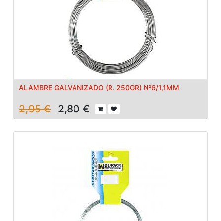
ALAMBRE GALVANIZADO (R. 250GR) Nº6/1,1MM
2,95
€
2,80
€