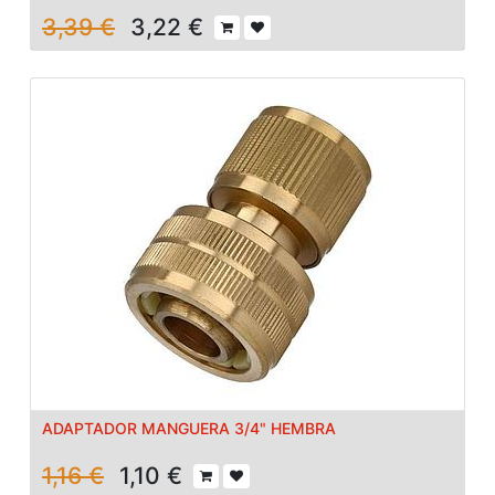
3,39
€
3,22
€
ADAPTADOR MANGUERA 3/4" HEMBRA
1,16
€
1,10
€