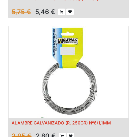
5,75
€
5,46
€
ALAMBRE GALVANIZADO (R. 250GR) Nº6/1,1MM
2,95
€
2,80
€