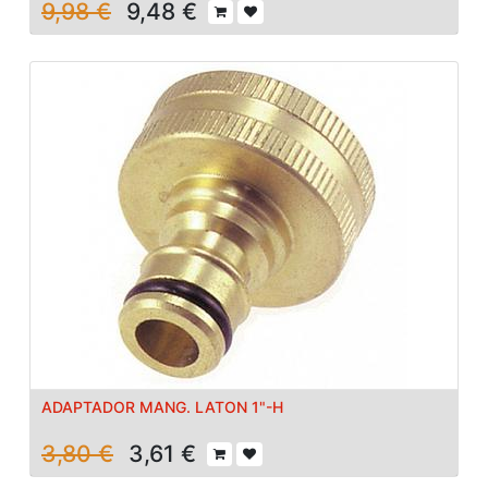
9,98
€
9,48
€
ADAPTADOR MANG. LATON 1"-H
3,80
€
3,61
€