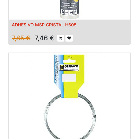
ADHESIVO MSP CRISTAL H505
7,85
€
7,46
€