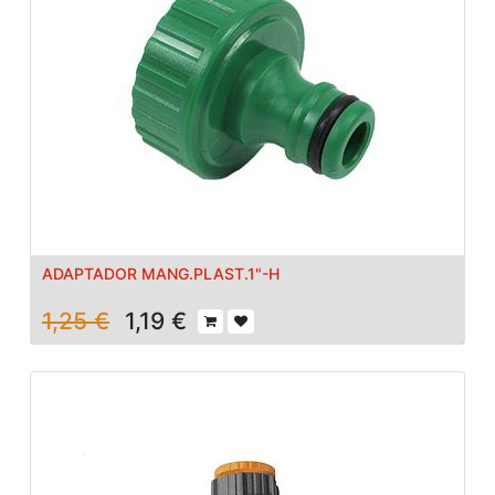
ADAPTADOR MANG.PLAST.1"-H
1,25
€
1,19
€