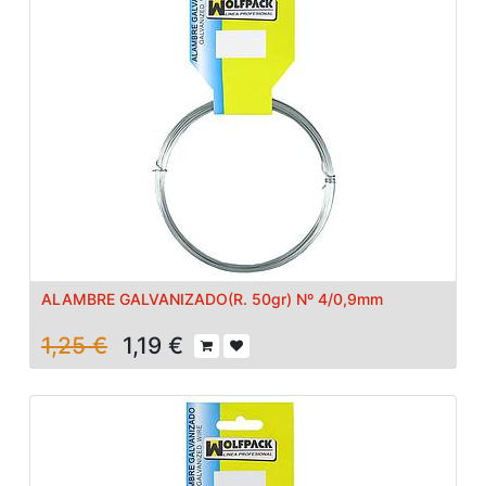
ALAMBRE GALVANIZADO(R. 50gr) Nº 4/0,9mm
1,25
€
1,19
€