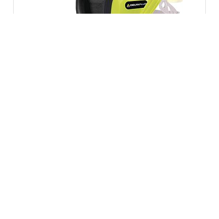
ANTIRUIDO SUZUKA2 AMARILLO FLUO
12,49
€
11,87
€
Anterior
1
2
Siguiente
GUÍA DE COMPRA
Inicio