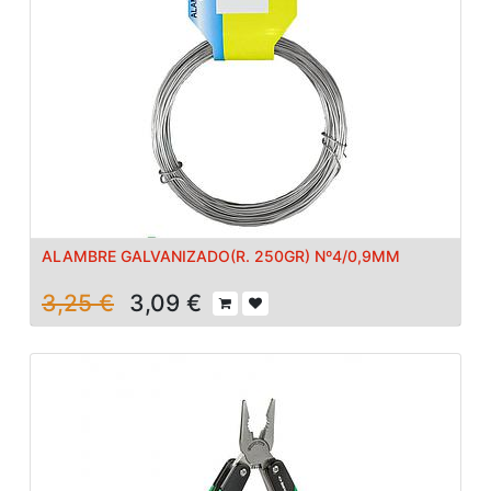
ALAMBRE GALVANIZADO(R. 250GR) Nº4/0,9MM
3,25
€
3,09
€