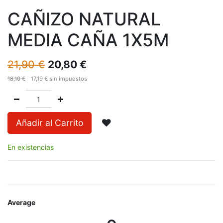
CAÑIZO NATURAL
MEDIA CAÑA 1X5M
21,90
€
20,80
€
18,10
€
17,19
€
sin impuestos
Añadir al Carrito
En existencias
Average