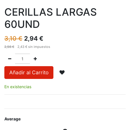
CERILLAS LARGAS
60UND
3,10
€
2,94
€
2,56
€
2,43
€
sin impuestos
Añadir al Carrito
En existencias
Average