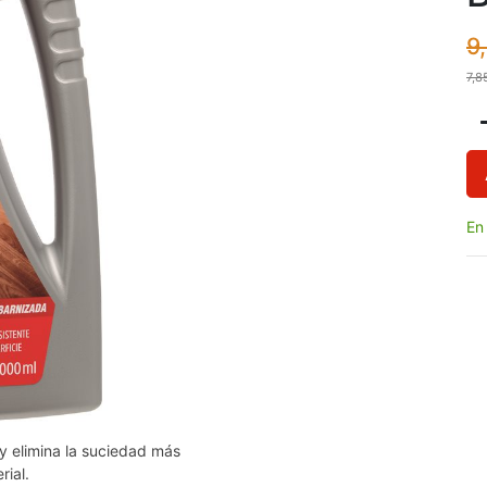
9
7,8
En
 y elimina la suciedad más
rial.