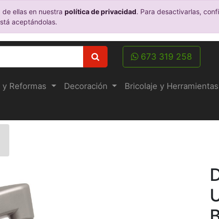
 de ellas en nuestra
política de privacidad
. Para desactivarlas, co
está aceptándolas.
673 319 258
 y Reformas
Decoración
Bricolaje y Herramientas