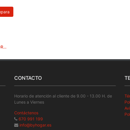
para
PASO ELIMINA OLORES Y LIMPTUBERIA1L
CONTACTO
T
Horario de atención al cliente de 9.00 - 13.00 H. de
Té
Lunes a Viernes
Po
Av
Contáctenos
Po
670 991 199
info@byhogar.es