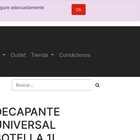
nfigure adecuadamente
Ok
Outlet
Tienda
Contáctenos
DECAPANTE
UNIVERSAL
BOTELLA 1L