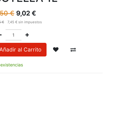
,50
€
9,02
€
5
€
7,45
€
sin impuestos
Añadir al Carrito
 existencias