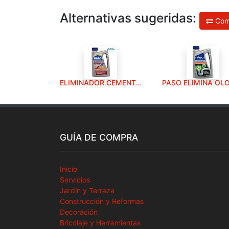
Alternativas sugeridas:
Com
ELIMINADOR CEMENTO TERRACOTA POROSO PASO 1L
GUÍA DE COMPRA
Inicio
Servicios
Jardín y Terraza
Construcción y Reformas
Decoración
Bricolaje y Herramientas