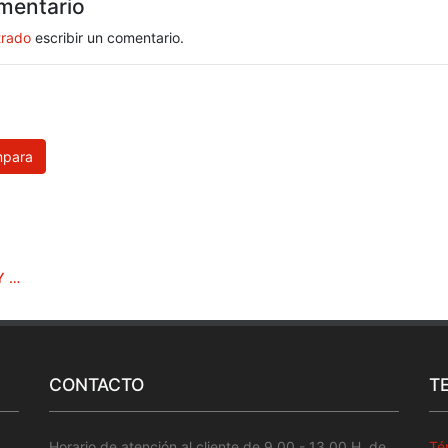
mentario
trado
escribir un comentario.
para
PASO LIMPIA CAL Y OXIDO 500ML
CONTACTO
T
Horario de atención al cliente de 9.00 - 13.00 H. de
Té