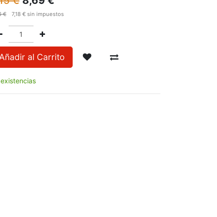
,15
€
8,69
€
6
€
7,18
€
sin impuestos
Añadir al Carrito
 existencias