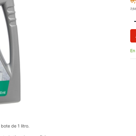
9
7,5
En
ote de 1 litro.