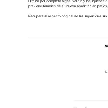
Elimina por completo algas, verdín y los líquenes d
previene también de su nueva aparición
en patios
Recupera el aspecto original de las superficies sin
A
N