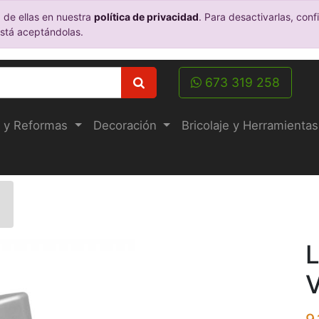
 de ellas en nuestra
política de privacidad
. Para desactivarlas, co
está aceptándolas.
673 319 258
 y Reformas
Decoración
Bricolaje y Herramientas