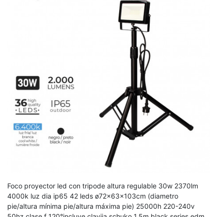
Foco proyector led con tripode altura regulable 30w 2370lm
4000k luz dia ip65 42 leds ø72x63x103cm (diametro
pie/altura mínima pie/altura máxima pie) 25000h 220-240v
50hz clase f 120°incluye clavija schuko 1,5m black series edm