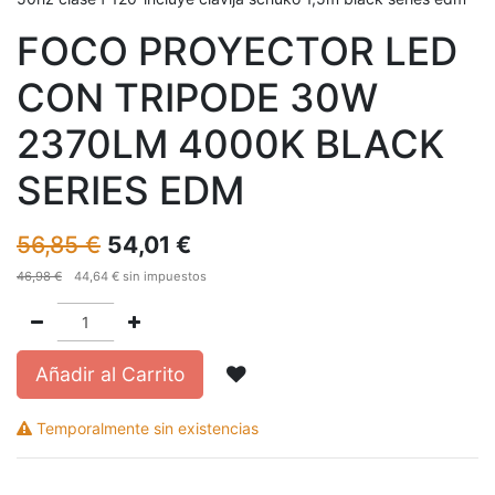
FOCO PROYECTOR LED
CON TRIPODE 30W
2370LM 4000K BLACK
SERIES EDM
56,85
€
54,01
€
46,98
€
44,64
€
sin impuestos
Añadir al Carrito
Temporalmente sin existencias