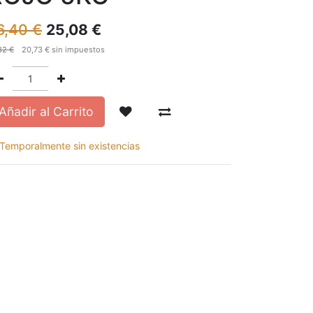
6,40
€
25,08
€
82
€
20,73
€
sin impuestos
Añadir al Carrito
Temporalmente sin existencias