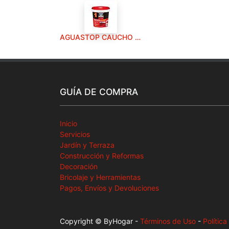
AGUASTOP CAUCHO FIBRAS GRIS 5KG
GUÍA DE COMPRA
Inicio
Servicios
Jardín y Terraza
Construcción y Reformas
Decoración
Bricolaje y Herramientas
Pagos, Envíos y Devoluciones
Copyright © ByHogar
-
Términos de Uso
-
Polític