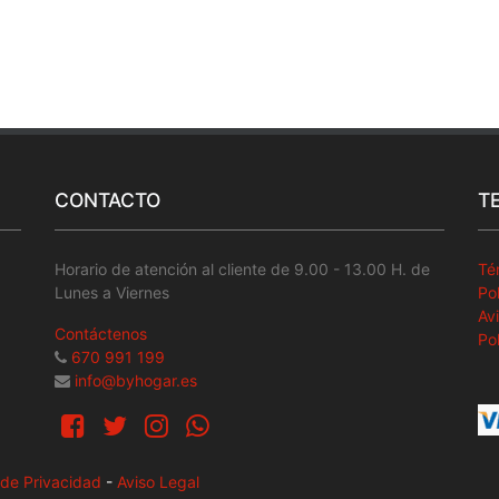
CONTACTO
T
Horario de atención al cliente de 9.00 - 13.00 H. de
Té
Lunes a Viernes
Po
Av
Contáctenos
Po
670 991 199
info@byhogar.es
a de Privacidad
-
Aviso Legal