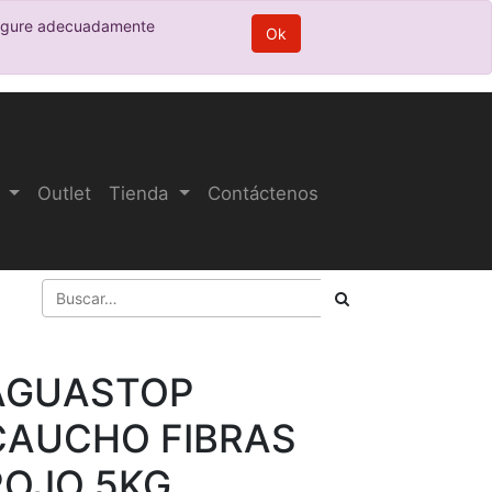
nfigure adecuadamente
Ok
Outlet
Tienda
Contáctenos
AGUASTOP
CAUCHO FIBRAS
ROJO 5KG