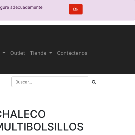
nfigure adecuadamente
Ok
Outlet
Tienda
Contáctenos
CHALECO
MULTIBOLSILLOS