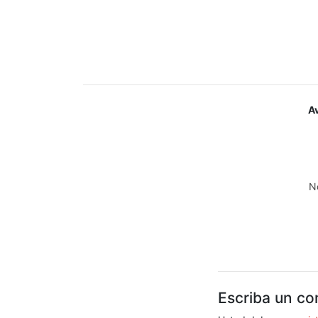
A
N
Escriba un co