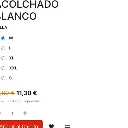
ACOLCHADO
BLANCO
LLA
M
L
XL
XXL
S
1,89
€
11,30
€
3
€
9,34
€
sin impuestos
Añadir al Carrito