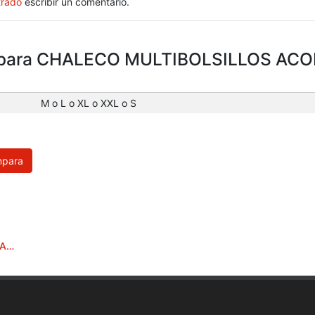
trado
escribir un comentario.
es para CHALECO MULTIBOLSILLOS A
M o L o XL o XXL o S
para
CHALECO ACOLCHADO MULTIBOLS AZUL NAVY