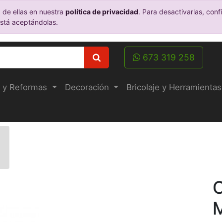
 de ellas en nuestra
política de privacidad
. Para desactivarlas, co
está aceptándolas.
673 319 258
 y Reformas
Decoración
Bricolaje y Herramientas