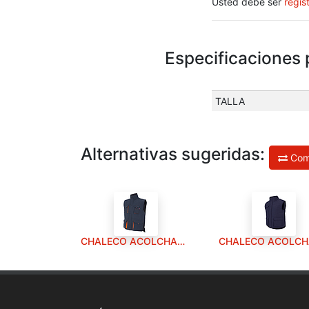
Usted debe ser
regis
Especificacion
TALLA
Alternativas sugeridas:
Com
CHALECO ACOLCHADO BICOLOR A.NAVY/NARANJA