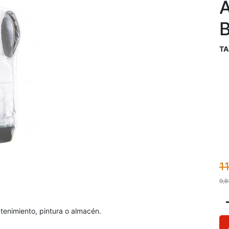
TA
1
9,8
enimiento, pintura o almacén.